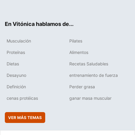
ter
ebo
tub
agr
boa
ok
e
am
rd
En Vitónica hablamos de...
Musculación
Pilates
Proteínas
Alimentos
Dietas
Recetas Saludables
Desayuno
entrenamiento de fuerza
Definición
Perder grasa
cenas protéicas
ganar masa muscular
VER MÁS TEMAS