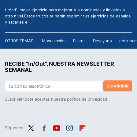
tirón:El mejor ejercicio para mejorar tus dominadas y llevarlas a
otro nivel.Estos trucos te harán exprimir tus ejercicios de espalda
y sacarles el..
OTROS TEMAS:
Musculación
Pilates
Desayuno
entrenam
RECIBE "In/Out", NUESTRA NEWSLETTER
SEMANAL
SUSCRIBIR
Suscribiéndote aceptas nuestra
política de privacidad
Síguenos
Twit
Fac
You
Inst
Flip