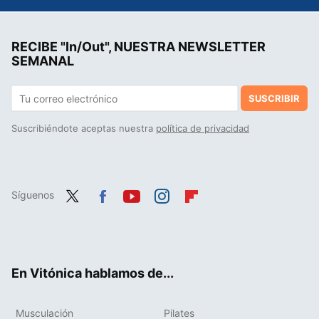
RECIBE "In/Out", NUESTRA NEWSLETTER
SEMANAL
SUSCRIBIR
Suscribiéndote aceptas nuestra
política de privacidad
Síguenos
Twit
Fac
You
Inst
Flip
ter
ebo
tub
agr
boa
ok
e
am
rd
En Vitónica hablamos de...
Musculación
Pilates