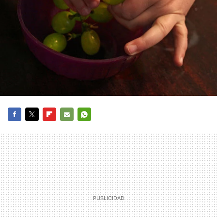
FACEBOOK
TWITTER
FLIPBOARD
E-
WHATSAPP
MAIL