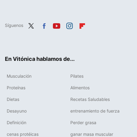
Síguenos
Twit
Fac
You
Inst
Flip
ter
ebo
tub
agr
boa
ok
e
am
rd
En Vitónica hablamos de...
Musculación
Pilates
Proteínas
Alimentos
Dietas
Recetas Saludables
Desayuno
entrenamiento de fuerza
Definición
Perder grasa
cenas protéicas
ganar masa muscular