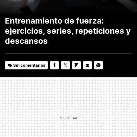
Entrenamiento de fuerza:
ejercicios, series, repeticiones y
descansos
Sin comentarios
FACEBOOK
TWITTER
FLIPBOARD
E-
WHATSAPP
MAIL