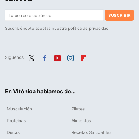
SUSCRIBIR
Suscribiéndote aceptas nuestra
política de privacidad
Síguenos
Twit
Fac
You
Inst
Flip
ter
ebo
tub
agr
boa
ok
e
am
rd
En Vitónica hablamos de...
Musculación
Pilates
Proteínas
Alimentos
Dietas
Recetas Saludables