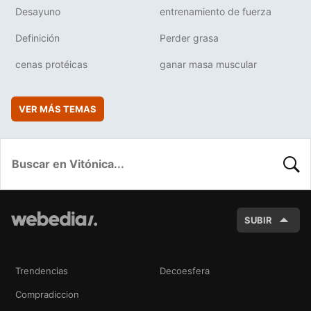
Desayuno
entrenamiento de fuerza
Definición
Perder grasa
cenas protéicas
ganar masa muscular
VER MÁS TEMAS
BUSC
SUBIR
Trendencias
Decoesfera
Compradiccion