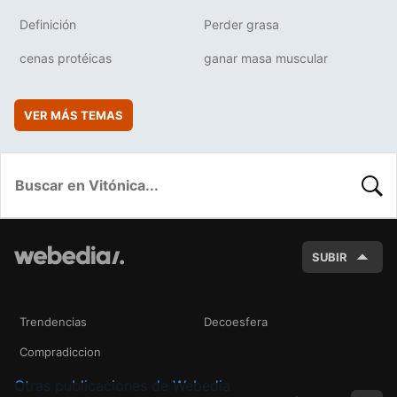
Definición
Perder grasa
cenas protéicas
ganar masa muscular
VER MÁS TEMAS
BUSC
SUBIR
Trendencias
Decoesfera
Compradiccion
Otras publicaciones de Webedia