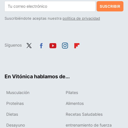
SUSCRIBIR
Suscribiéndote aceptas nuestra
política de privacidad
Síguenos
Twit
Fac
You
Inst
Flip
ter
ebo
tub
agr
boa
ok
e
am
rd
En Vitónica hablamos de...
Musculación
Pilates
Proteínas
Alimentos
Dietas
Recetas Saludables
Desayuno
entrenamiento de fuerza