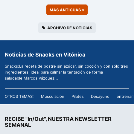
MÁS ANTIGUAS
»
ARCHIVO DE NOTICIAS
Noticias de Snacks en Vitónica
Snacks:La receta de postre sin azúcar, sin cocción y con sólo tres
ingredientes, ideal para calmar la tentación de forma
saludable.Marcos Vázquez,..
OTROS TEMAS:
Musculación
Pilates
Desayuno
entrenam
RECIBE "In/Out", NUESTRA NEWSLETTER
SEMANAL