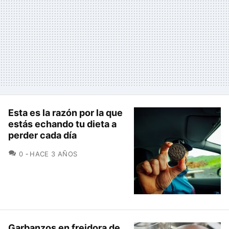
Esta es la razón por la que
estás echando tu dieta a
perder cada día
COMENTARIOS
0
HACE 3 AÑOS
Garbanzos en freidora de