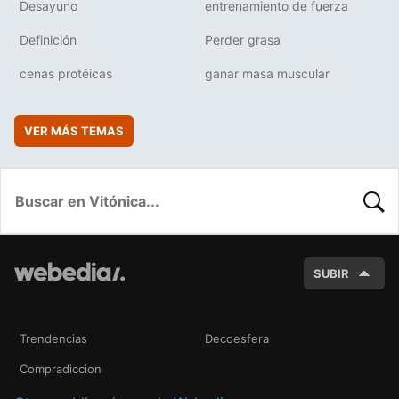
Desayuno
entrenamiento de fuerza
Definición
Perder grasa
cenas protéicas
ganar masa muscular
VER MÁS TEMAS
BUSC
SUBIR
Trendencias
Decoesfera
Compradiccion