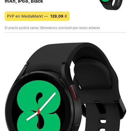
mAh, IP68, Black
PVP en MediaMarkt —
129,09
€
El precio podría variar. Obtenemos comisión por estos enlaces