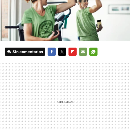
Sin comentarios
FACEBOOK
TWITTER
FLIPBOARD
E-
WHATSAPP
MAIL