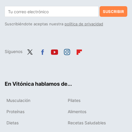
SUSCRIBIR
Suscribiéndote aceptas nuestra
política de privacidad
Síguenos
Twit
Fac
You
Inst
Flip
ter
ebo
tub
agr
boa
ok
e
am
rd
En Vitónica hablamos de...
Musculación
Pilates
Proteínas
Alimentos
Dietas
Recetas Saludables