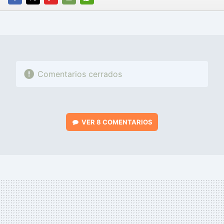
FACEBOOK
TWITTER
FLIPBOARD
E-
WHATSAPP
MAIL
Comentarios cerrados
VER
8 COMENTARIOS