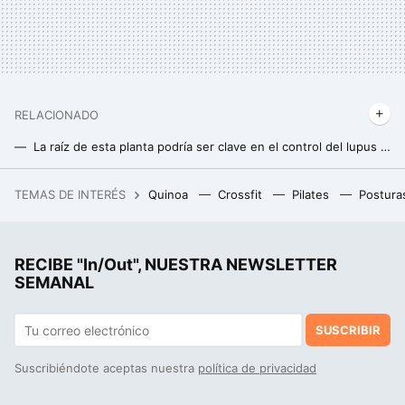
RELACIONADO
La raíz de esta planta podría ser clave en el control del lupus o la diabetes, según un estudio
ARFID: el trastorno alimentario desconocido que limita al máximo la dieta diaria
TEMAS DE INTERÉS
Quinoa
Crossfit
Pilates
Postura
Llevamos décadas pensando que el reciclado de plásticos valía para algo. Quizá nos equivocáramos
RECIBE "In/Out", NUESTRA NEWSLETTER
SEMANAL
SUSCRIBIR
Suscribiéndote aceptas nuestra
política de privacidad