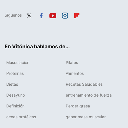
Síguenos
Twit
Fac
You
Inst
Flip
ter
ebo
tub
agr
boa
ok
e
am
rd
En Vitónica hablamos de...
Musculación
Pilates
Proteínas
Alimentos
Dietas
Recetas Saludables
Desayuno
entrenamiento de fuerza
Definición
Perder grasa
cenas protéicas
ganar masa muscular