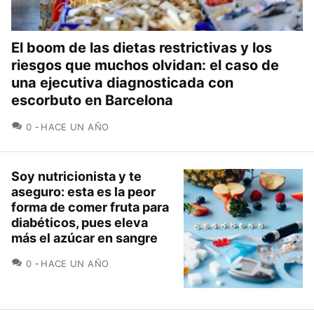
El boom de las dietas restrictivas y los
riesgos que muchos olvidan: el caso de
una ejecutiva diagnosticada con
escorbuto en Barcelona
COMENTARIOS
0
HACE UN AÑO
Soy nutricionista y te
aseguro: esta es la peor
forma de comer fruta para
diabéticos, pues eleva
más el azúcar en sangre
COMENTARIOS
0
HACE UN AÑO