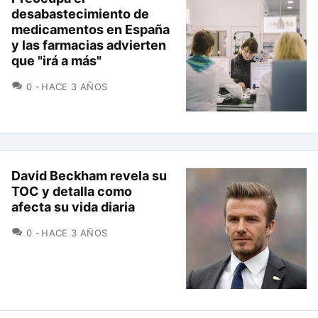
desabastecimiento de
medicamentos en España
y las farmacias advierten
que "irá a más"
COMENTARIOS
0
HACE 3 AÑOS
David Beckham revela su
TOC y detalla como
afecta su vida diaria
COMENTARIOS
0
HACE 3 AÑOS