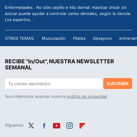
Enfermedades : No sólo cepillo e hilo dental: masticar chicle sin
azúcar puede ayudar a controlar caries dentales, según la ciencia.
Los expertos...
OTROS TEMAS:
Musculación
Pilates
Desayuno
entrenam
RECIBE "In/Out", NUESTRA NEWSLETTER
SEMANAL
SUSCRIBIR
Suscribiéndote aceptas nuestra
política de privacidad
Síguenos
Twit
Fac
You
Inst
Flip