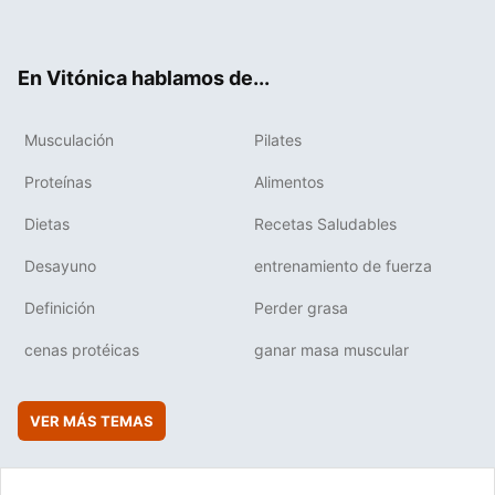
ter
ebo
tub
agr
boa
ok
e
am
rd
En Vitónica hablamos de...
Musculación
Pilates
Proteínas
Alimentos
Dietas
Recetas Saludables
Desayuno
entrenamiento de fuerza
Definición
Perder grasa
cenas protéicas
ganar masa muscular
VER MÁS TEMAS