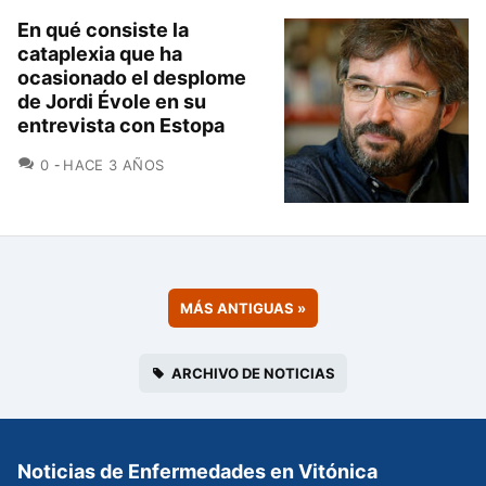
En qué consiste la
cataplexia que ha
ocasionado el desplome
de Jordi Évole en su
entrevista con Estopa
COMENTARIOS
0
HACE 3 AÑOS
MÁS ANTIGUAS
»
ARCHIVO DE NOTICIAS
Noticias de Enfermedades en Vitónica