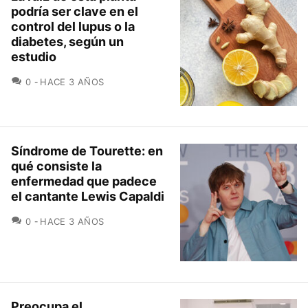
podría ser clave en el
control del lupus o la
diabetes, según un
estudio
COMENTARIOS
0
HACE 3 AÑOS
Síndrome de Tourette: en
qué consiste la
enfermedad que padece
el cantante Lewis Capaldi
COMENTARIOS
0
HACE 3 AÑOS
Preocupa el