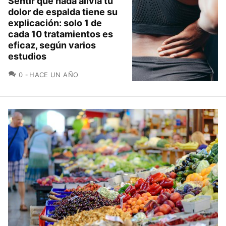
Sentir que nada alivia tu
dolor de espalda tiene su
explicación: solo 1 de
cada 10 tratamientos es
eficaz, según varios
estudios
COMENTARIOS
0
HACE UN AÑO