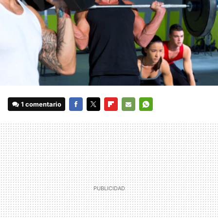
1 comentario
FACEBOOK
TWITTER
FLIPBOARD
E-
WHATSAPP
MAIL