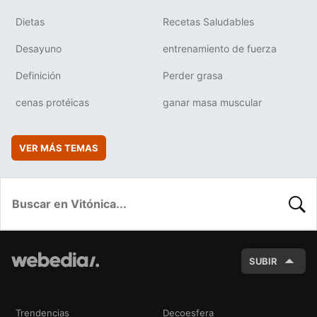
Dietas
Recetas Saludables
Desayuno
entrenamiento de fuerza
Definición
Perder grasa
cenas protéicas
ganar masa muscular
VER MÁS TEMAS
BUSC
SUBIR
Trendencias
Decoesfera