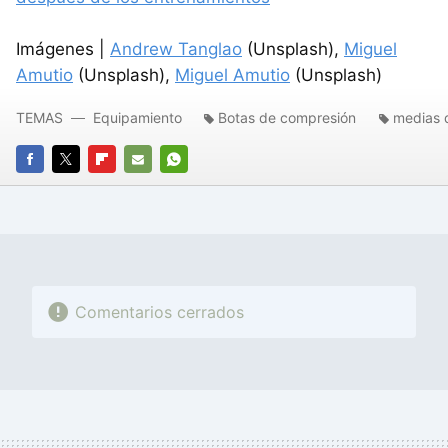
Imágenes |
Andrew Tanglao
(Unsplash),
Miguel
Amutio
(Unsplash),
Miguel Amutio
(Unsplash)
TEMAS
Equipamiento
Botas de compresión
medias 
FACEBOOK
TWITTER
FLIPBOARD
E-
WHATSAPP
MAIL
Comentarios cerrados