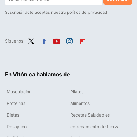
Suscribiéndote aceptas nuestra
política de privacidad
Síguenos
Twit
Fac
You
Inst
Flip
ter
ebo
tub
agr
boa
ok
e
am
rd
En Vitónica hablamos de...
Musculación
Pilates
Proteínas
Alimentos
Dietas
Recetas Saludables
Desayuno
entrenamiento de fuerza