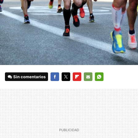
Sin comentarios
FACEBOOK
TWITTER
FLIPBOARD
E-
WHATSAPP
MAIL