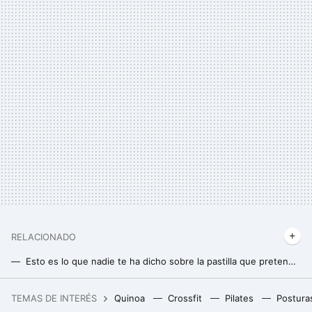
RELACIONADO
Esto es lo que nadie te ha dicho sobre la pastilla que pretende reemplazar al ejercicio
Esta es la mejor hora para salir a caminar y reducir la glucosa en sangre
TEMAS DE INTERÉS
Quinoa
Crossfit
Pilates
Postura
Este vino tinto de Mercadona te conquistará: es ideal para cualquier ocasión (y nadie sabrá que cuesta menos de 3 euros)