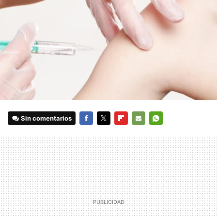
Sin comentarios
FACEBOOK
TWITTER
FLIPBOARD
E-
WHATSAPP
MAIL