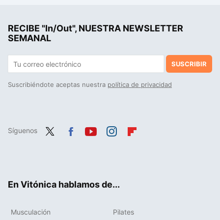
RECIBE "In/Out", NUESTRA NEWSLETTER
SEMANAL
SUSCRIBIR
Suscribiéndote aceptas nuestra
política de privacidad
Síguenos
Twit
Fac
You
Inst
Flip
ter
ebo
tub
agr
boa
ok
e
am
rd
En Vitónica hablamos de...
Musculación
Pilates