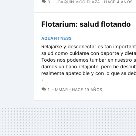
COMENTARIOS
0
JOAQUÍN VICO PLAZA
HACE 4 AÑOS
Flotarium: salud flotando
AQUAFITNESS
Relajarse y desconectar es tan important
salud como cuidarse con deporte y dieta
Todos nos podemos tumbar en nuestro s
darnos un baño relajante, pero he descub
realmente apetecible y con lo que se deb
»
COMENTARIOS
1
MMAR
HACE 19 AÑOS