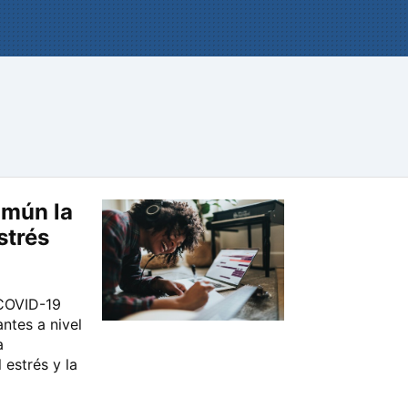
omún la
strés
 COVID-19
ntes a nivel
a
 estrés y la