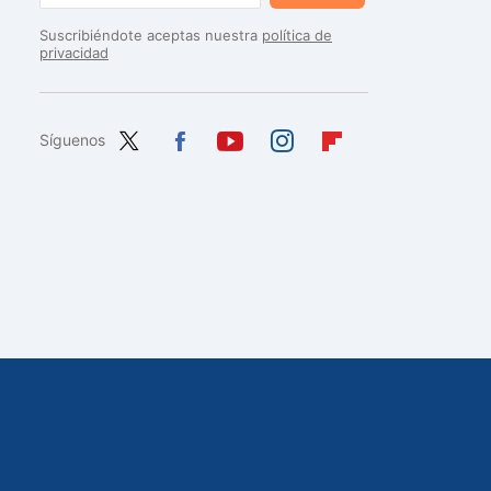
Suscribiéndote aceptas nuestra
política de
privacidad
Síguenos
Twit
Fac
You
Inst
Flip
ter
ebo
tub
agr
boa
ok
e
am
rd