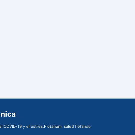
ónica
l COVID-19 y el estrés.Flotarium: salud flotando