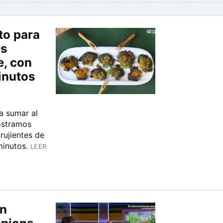
to para
es
e, con
inutos
ra sumar al
ostramos
rujientes de
minutos.
LEER
en