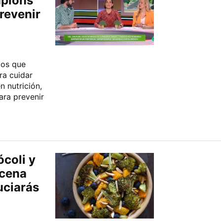
mpions
revenir
tos que
ra cuidar
n nutrición,
ara prevenir
ócoli y
 cena
uciarás