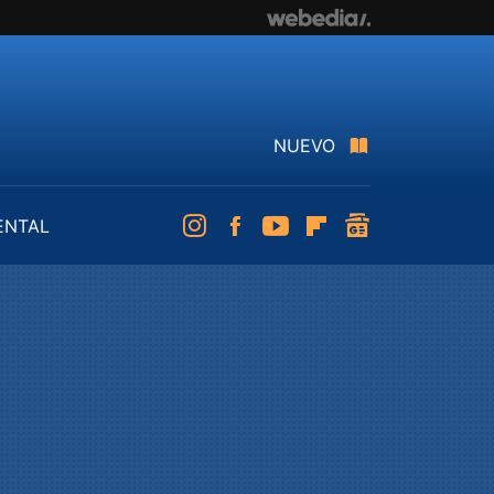
NUEVO
ENTAL
Instagram
Facebook
Youtube
Flipboard
googlenews