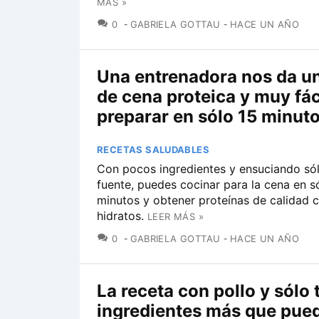
MÁS »
COMENTARIOS
0
GABRIELA GOTTAU
HACE UN AÑO
Una entrenadora nos da u
de cena proteica y muy fác
preparar en sólo 15 minut
RECETAS SALUDABLES
Con pocos ingredientes y ensuciando só
fuente, puedes cocinar para la cena en s
minutos y obtener proteínas de calidad 
hidratos.
LEER MÁS »
COMENTARIOS
0
GABRIELA GOTTAU
HACE UN AÑO
La receta con pollo y sólo 
ingredientes más que pue