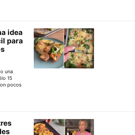
na idea
il para
os
lo una
ólo 15
con pocos
tres
des