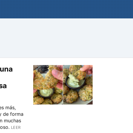
 una
sa
es más,
y de forma
con muchas
ioso.
LEER