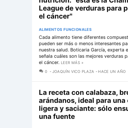
nutrición: "esta es la Cha
League de verduras para p
el cáncer"
ALIMENTOS FUNCIONALES
Cada alimento tiene diferentes compues
pueden ser más o menos interesantes pa
nuestra salud. Boticaria García, experta e
señala cuáles son las mejores verduras p
el cáncer.
LEER MÁS »
COMENTARIOS
0
JOAQUÍN VICO PLAZA
HACE UN AÑO
La receta con calabaza, br
arándanos, ideal para una
ligera y saciante: sólo ens
una fuente