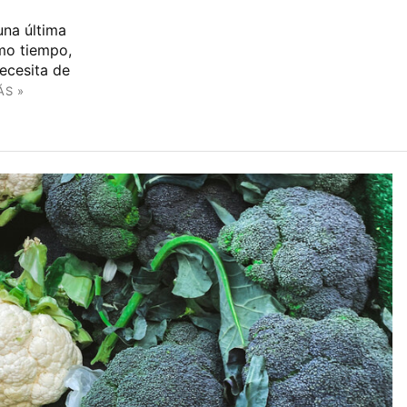
una última
smo tiempo,
ecesita de
ÁS »