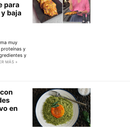
e para
 y baja
orma muy
 proteínas y
gredientes y
ER MÁS »
 con
des
evo en