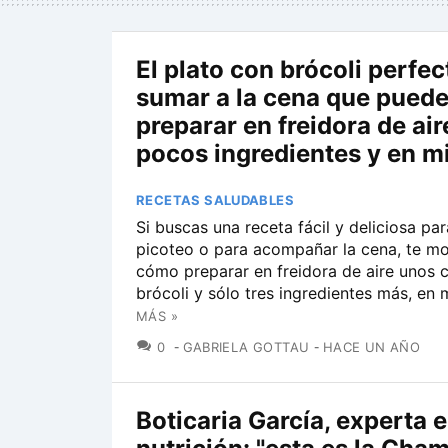
El plato con brócoli perfec
sumar a la cena que pued
preparar en freidora de air
pocos ingredientes y en m
RECETAS SALUDABLES
Si buscas una receta fácil y deliciosa pa
picoteo o para acompañar la cena, te m
cómo preparar en freidora de aire unos c
brócoli y sólo tres ingredientes más, en 
MÁS »
COMENTARIOS
0
GABRIELA GOTTAU
HACE UN AÑO
Boticaria García, experta 