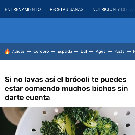
ENTRENAMIENTO
RECETAS SANAS
NUTRICIÓN Y DIETA
HOY SE HABLA DE
Adidas
Cerebro
Espalda
Lidl
Agua
Pasta
Si no lavas así el brócoli te puedes
estar comiendo muchos bichos sin
darte cuenta