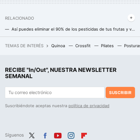
RELACIONADO
Así puedes eliminar el 90% de los pesticidas de tus frutas y verduras en dos simples pasos
Esta es la forma correcta de lavar y secar los arándanos antes de consumirlos para eliminar parásitos y pesticidas
TEMAS DE INTERÉS
Quinoa
Crossfit
Pilates
Postura
Decir adiós a la falta de espacio en tu PC no es nada caro. Este SSD Western Digital de 2 TB es un buen ejemplo
Estos son los minutos de vida que nos cuesta cada perrito caliente que nos comemos
RECIBE "In/Out", NUESTRA NEWSLETTER
Ni el frutero ni la nevera: este es el lugar perfecto para conservar la calabaza por más tiempo
SEMANAL
SUSCRIBIR
Suscribiéndote aceptas nuestra
política de privacidad
Síguenos