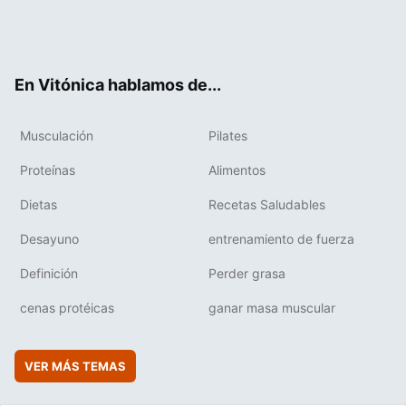
Twit
Fac
You
Inst
Flip
ter
ebo
tub
agr
boa
ok
e
am
rd
En Vitónica hablamos de...
Musculación
Pilates
Proteínas
Alimentos
Dietas
Recetas Saludables
Desayuno
entrenamiento de fuerza
Definición
Perder grasa
cenas protéicas
ganar masa muscular
VER MÁS TEMAS