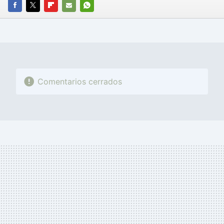
FACEBOOK
TWITTER
FLIPBOARD
E-
WHATSAPP
MAIL
Comentarios cerrados