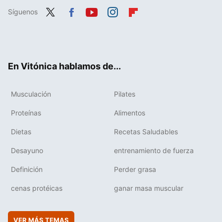
Síguenos
Twit
Fac
You
Inst
Flip
ter
ebo
tub
agr
boa
ok
e
am
rd
En Vitónica hablamos de...
Musculación
Pilates
Proteínas
Alimentos
Dietas
Recetas Saludables
Desayuno
entrenamiento de fuerza
Definición
Perder grasa
cenas protéicas
ganar masa muscular
VER MÁS TEMAS