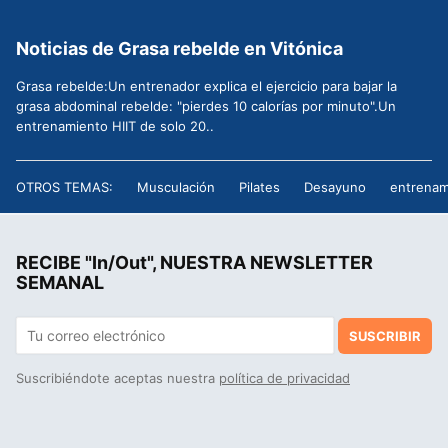
Noticias de Grasa rebelde en Vitónica
Grasa rebelde:Un entrenador explica el ejercicio para bajar la
grasa abdominal rebelde: "pierdes 10 calorías por minuto".Un
entrenamiento HIIT de solo 20..
OTROS TEMAS:
Musculación
Pilates
Desayuno
entrenam
RECIBE "In/Out", NUESTRA NEWSLETTER
SEMANAL
SUSCRIBIR
Suscribiéndote aceptas nuestra
política de privacidad