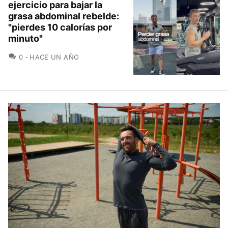
ejercicio para bajar la
grasa abdominal rebelde:
"pierdes 10 calorías por
minuto"
COMENTARIOS
0
HACE UN AÑO