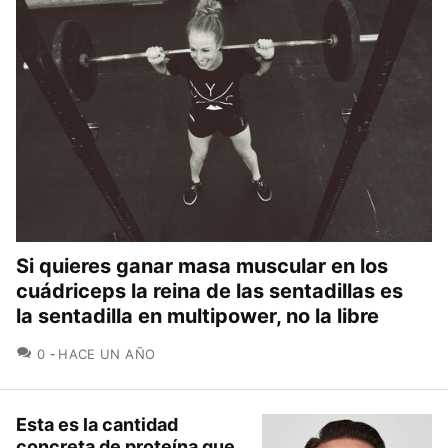
Si quieres ganar masa muscular en los
cuádriceps la reina de las sentadillas es
la sentadilla en multipower, no la libre
COMENTARIOS
0
HACE UN AÑO
Esta es la cantidad
concreta de proteína que