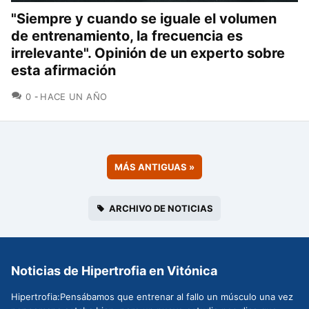
"Siempre y cuando se iguale el volumen
de entrenamiento, la frecuencia es
irrelevante". Opinión de un experto sobre
esta afirmación
COMENTARIOS
0
HACE UN AÑO
MÁS ANTIGUAS
»
ARCHIVO DE NOTICIAS
Noticias de Hipertrofia en Vitónica
Hipertrofia:Pensábamos que entrenar al fallo un músculo una vez