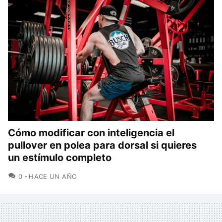
Cómo modificar con inteligencia el
pullover en polea para dorsal si quieres
un estímulo completo
COMENTARIOS
0
HACE UN AÑO