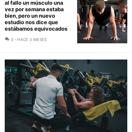
al fallo un músculo una
vez por semana estaba
bien, pero un nuevo
estudio nos dice que
estábamos equivocados
COMENTARIOS
0
HACE 3 MESES