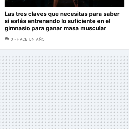
Las tres claves que necesitas para saber
si estás entrenando lo suficiente en el
gimnasio para ganar masa muscular
COMENTARIOS
0
HACE UN AÑO