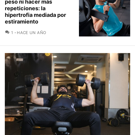
peso ni hacer más
repeticiones: la
hipertrofia mediada por
estiramiento
COMENTARIOS
1
HACE UN AÑO