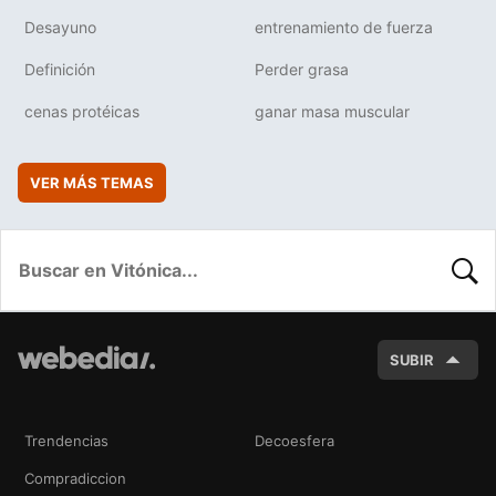
Desayuno
entrenamiento de fuerza
Definición
Perder grasa
cenas protéicas
ganar masa muscular
VER MÁS TEMAS
BUSC
SUBIR
Trendencias
Decoesfera
Compradiccion