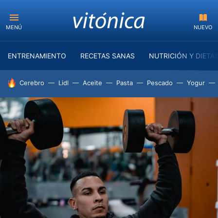
MENÚ
NUEVO
ENTRENAMIENTO
RECETAS SANAS
NUTRICIÓN Y DIETA
HOY SE HABLA DE
Cerebro
Lidl
Aceite
Pasta
Pescado
Yogur