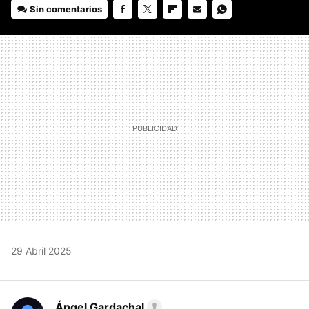
Sin comentarios
FACEBOOK
TWITTER
FLIPBOARD
E-
WHATSAPP
MAIL
29 Abril 2025
Ángel Gardachal