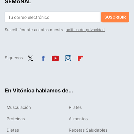
SEMANAL
SUSCRIBIR
Suscribiéndote aceptas nuestra
política de privacidad
Síguenos
Twit
Fac
You
Inst
Flip
ter
ebo
tub
agr
boa
ok
e
am
rd
En Vitónica hablamos de...
Musculación
Pilates
Proteínas
Alimentos
Dietas
Recetas Saludables