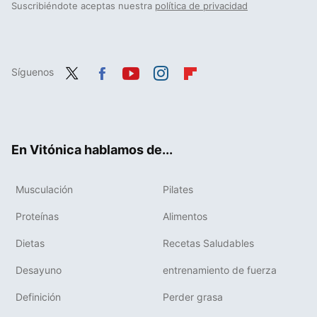
Suscribiéndote aceptas nuestra
política de privacidad
Síguenos
Twit
Fac
You
Inst
Flip
ter
ebo
tub
agr
boa
ok
e
am
rd
En Vitónica hablamos de...
Musculación
Pilates
Proteínas
Alimentos
Dietas
Recetas Saludables
Desayuno
entrenamiento de fuerza
Definición
Perder grasa