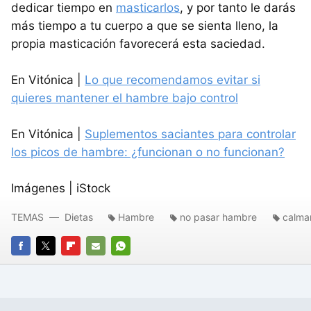
dedicar tiempo en
masticarlos
, y por tanto le darás
más tiempo a tu cuerpo a que se sienta lleno, la
propia masticación favorecerá esta saciedad.
En Vitónica |
Lo que recomendamos evitar si
quieres mantener el hambre bajo control
En Vitónica |
Suplementos saciantes para controlar
los picos de hambre: ¿funcionan o no funcionan?
Imágenes | iStock
TEMAS
Dietas
Hambre
no pasar hambre
calma
FACEBOOK
TWITTER
FLIPBOARD
E-
WHATSAPP
MAIL