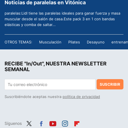
Noticias de paralelas en Vitónica
paralelas:Lidl tiene las paralelas ideales para ganar fuerza y masa
muscular desde el salón de casa.Este pack 3 en 1 con bandas
elásticas y comba de saltar...
OTROS TEMAS:
Musculación
Pilates
Desayuno
entrenam
RECIBE "In/Out", NUESTRA NEWSLETTER
SEMANAL
SUSCRIBIR
Suscribiéndote aceptas nuestra
política de privacidad
Síguenos