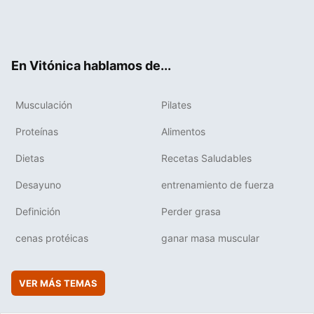
Twit
Fac
You
Inst
Flip
ter
ebo
tub
agr
boa
ok
e
am
rd
En Vitónica hablamos de...
Musculación
Pilates
Proteínas
Alimentos
Dietas
Recetas Saludables
Desayuno
entrenamiento de fuerza
Definición
Perder grasa
cenas protéicas
ganar masa muscular
VER MÁS TEMAS