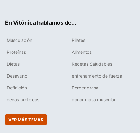
ter
ebo
tub
agr
boa
ok
e
am
rd
En Vitónica hablamos de...
Musculación
Pilates
Proteínas
Alimentos
Dietas
Recetas Saludables
Desayuno
entrenamiento de fuerza
Definición
Perder grasa
cenas protéicas
ganar masa muscular
VER MÁS TEMAS