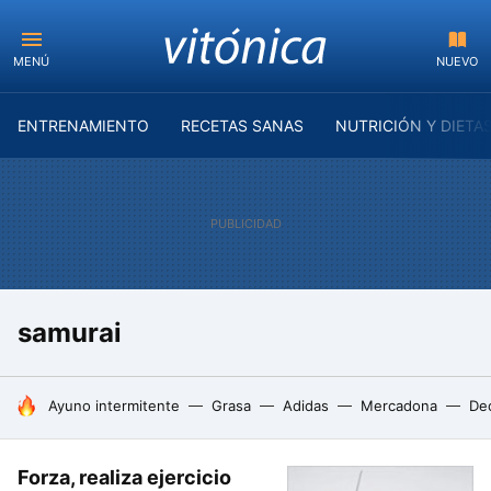
MENÚ
NUEVO
ENTRENAMIENTO
RECETAS SANAS
NUTRICIÓN Y DIETA
samurai
HOY SE HABLA DE
Ayuno intermitente
Grasa
Adidas
Mercadona
De
Forza, realiza ejercicio