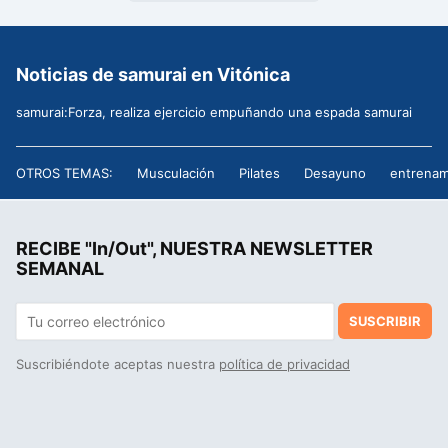
Noticias de samurai en Vitónica
samurai:Forza, realiza ejercicio empuñando una espada samurai
OTROS TEMAS:
Musculación
Pilates
Desayuno
entrenam
RECIBE "In/Out", NUESTRA NEWSLETTER
SEMANAL
SUSCRIBIR
Suscribiéndote aceptas nuestra
política de privacidad