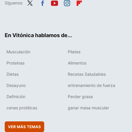
Síguenos
Twit
Fac
You
Inst
Flip
ter
ebo
tub
agr
boa
ok
e
am
rd
En Vitónica hablamos de...
Musculación
Pilates
Proteínas
Alimentos
Dietas
Recetas Saludables
Desayuno
entrenamiento de fuerza
Definición
Perder grasa
cenas protéicas
ganar masa muscular
VER MÁS TEMAS