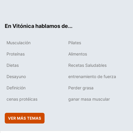
Twit
Fac
You
Inst
Flip
ter
ebo
tub
agr
boa
ok
e
am
rd
En Vitónica hablamos de...
Musculación
Pilates
Proteínas
Alimentos
Dietas
Recetas Saludables
Desayuno
entrenamiento de fuerza
Definición
Perder grasa
cenas protéicas
ganar masa muscular
VER MÁS TEMAS