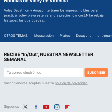
Noticias de Voley en Vitónica
Voley:Decathlon y Amazon te traen los imprescindibles para
practicar voley playa este verano a precios low cost.Nike rebaja
las zapatillas que puedes..
OTROS TEMAS:
Musculación
Pilates
Desayuno
entrenam
RECIBE "In/Out", NUESTRA NEWSLETTER
SEMANAL
SUSCRIBIR
Suscribiéndote aceptas nuestra
política de privacidad
Síguenos