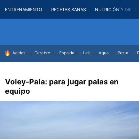
ENTRENAMIENTO
RECETAS SANAS
NUTRICIÓN Y DIETA
HOY SE HABLA DE
Adidas
Cerebro
Espalda
Lidl
Agua
Pasta
Voley-Pala: para jugar palas en
equipo