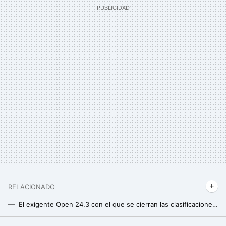
RELACIONADO
El exigente Open 24.3 con el que se cierran las clasificaciones para los CrossFit Games 2024
Así se realiza el bent press, el desconocido ejercicio que fortalecerá tu abdomen y mejorará tu movilidad