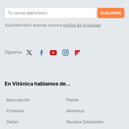
SUSCRIBIR
Suscribiéndote aceptas nuestra
política de privacidad
Síguenos
Twit
Fac
You
Inst
Flip
ter
ebo
tub
agr
boa
ok
e
am
rd
En Vitónica hablamos de...
Musculación
Pilates
Proteínas
Alimentos
Dietas
Recetas Saludables