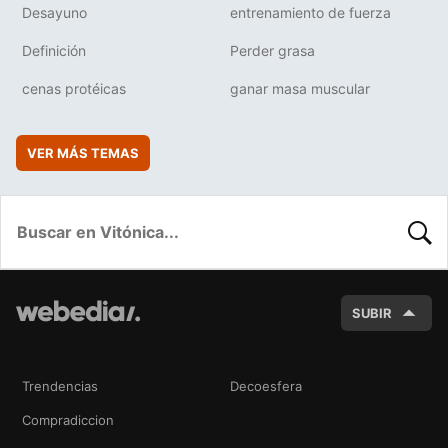
Desayuno
entrenamiento de fuerza
Definición
Perder grasa
cenas protéicas
ganar masa muscular
VER MÁS TEMAS
BUSC
SUBIR
Trendencias
Decoesfera
Compradiccion