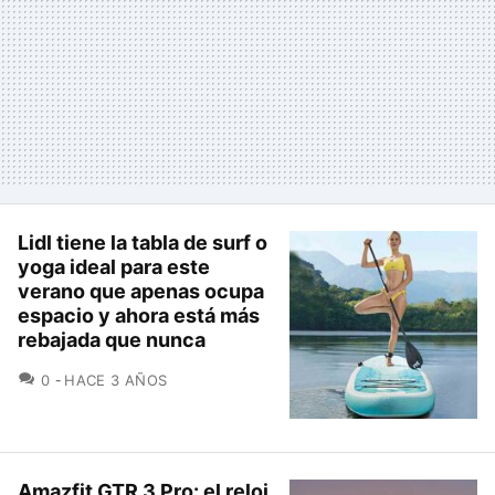
Lidl tiene la tabla de surf o
yoga ideal para este
verano que apenas ocupa
espacio y ahora está más
rebajada que nunca
COMENTARIOS
0
HACE 3 AÑOS
Amazfit GTR 3 Pro: el reloj