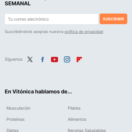
SEMANAL
SUSCRIBIR
Suscribiéndote aceptas nuestra
política de privacidad
Síguenos
Twit
Fac
You
Inst
Flip
ter
ebo
tub
agr
boa
ok
e
am
rd
En Vitónica hablamos de...
Musculación
Pilates
Proteínas
Alimentos
Dietas
Recetas Saludables