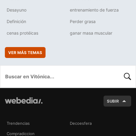
Desayuno
entrenamiento de fuerza
Definición
Perder grasa
cenas protéicas
ganar masa muscular
VER MÁS TEMAS
BUSC
SUBIR
Trendencias
Decoesfera
Compradiccion