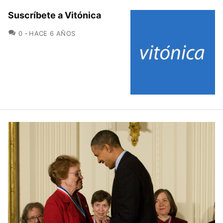
Suscríbete a Vitónica
COMENTARIOS
0
HACE 6 AÑOS