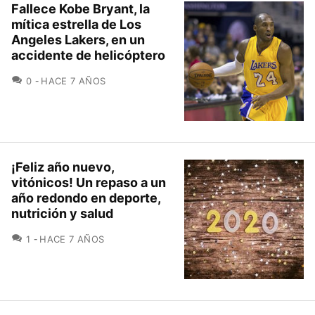
Fallece Kobe Bryant, la
mítica estrella de Los
Angeles Lakers, en un
accidente de helicóptero
COMENTARIOS
0
HACE 7 AÑOS
¡Feliz año nuevo,
vitónicos! Un repaso a un
año redondo en deporte,
nutrición y salud
COMENTARIOS
1
HACE 7 AÑOS