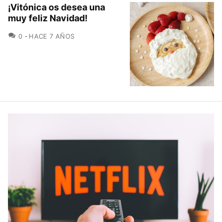
¡Vitónica os desea una
muy feliz Navidad!
COMENTARIOS
0
HACE 7 AÑOS