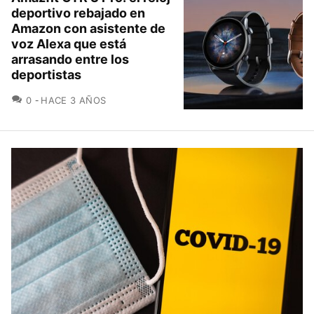
deportivo rebajado en
Amazon con asistente de
voz Alexa que está
arrasando entre los
deportistas
COMENTARIOS
0
HACE 3 AÑOS