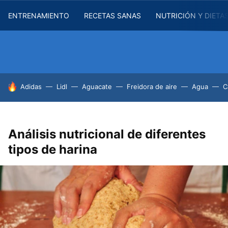
ENTRENAMIENTO
RECETAS SANAS
NUTRICIÓN Y DIETA
HOY SE HABLA DE
Adidas
Lidl
Aguacate
Freidora de aire
Agua
C
Análisis nutricional de diferentes
tipos de harina