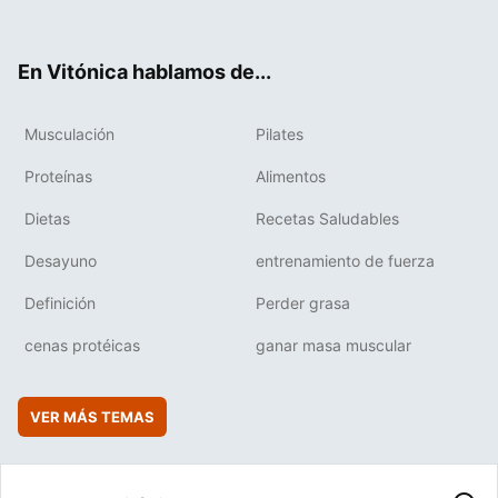
ter
ebo
tub
agr
boa
ok
e
am
rd
En Vitónica hablamos de...
Musculación
Pilates
Proteínas
Alimentos
Dietas
Recetas Saludables
Desayuno
entrenamiento de fuerza
Definición
Perder grasa
cenas protéicas
ganar masa muscular
VER MÁS TEMAS