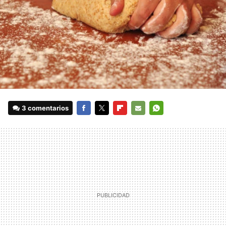
3 comentarios
FACEBOOK
TWITTER
FLIPBOARD
E-
WHATSAPP
MAIL