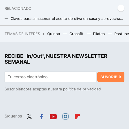
RELACIONADO
Claves para almacenar el aceite de oliva en casa y aprovechar al máximo sus propiedades
Claves para almacenar el aceite de oliva en casa y aprovechar al máximo sus propiedades
TEMAS DE INTERÉS
Quinoa
Crossfit
Pilates
Postura
14 hijos con cuatro mujeres distintas y subiendo: guía para entender cuándo y con quién ha sido padre Elon Musk
RECIBE "In/Out", NUESTRA NEWSLETTER
SEMANAL
SUSCRIBIR
Suscribiéndote aceptas nuestra
política de privacidad
Síguenos
Twit
Fac
You
Inst
Flip