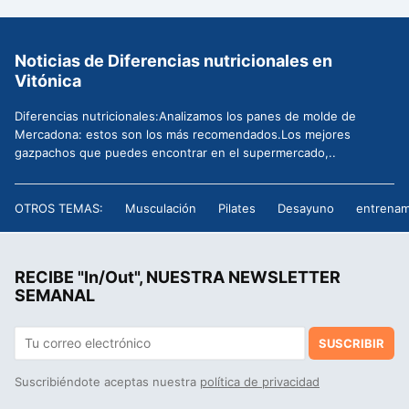
Noticias de Diferencias nutricionales en
Vitónica
Diferencias nutricionales:Analizamos los panes de molde de
Mercadona: estos son los más recomendados.Los mejores
gazpachos que puedes encontrar en el supermercado,..
OTROS TEMAS:
Musculación
Pilates
Desayuno
entrenam
RECIBE "In/Out", NUESTRA NEWSLETTER
SEMANAL
SUSCRIBIR
Suscribiéndote aceptas nuestra
política de privacidad