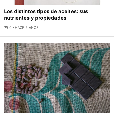
Los distintos tipos de aceites: sus
nutrientes y propiedades
COMENTARIOS
0
HACE 9 AÑOS