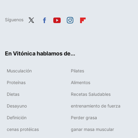
Síguenos
Twit
Fac
You
Inst
Flip
ter
ebo
tub
agr
boa
ok
e
am
rd
En Vitónica hablamos de...
Musculación
Pilates
Proteínas
Alimentos
Dietas
Recetas Saludables
Desayuno
entrenamiento de fuerza
Definición
Perder grasa
cenas protéicas
ganar masa muscular