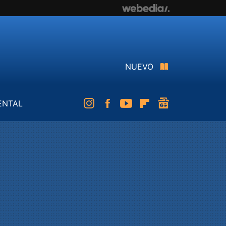
NUEVO
ENTAL
Instagram
Facebook
Youtube
Flipboard
googlenews