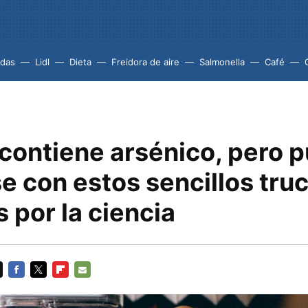
idas
Lidl
Dieta
Freidora de aire
Salmonella
Café
 contiene arsénico, pero 
e con estos sencillos tru
 por la ciencia
FACEBOOK
TWITTER
FLIPBOARD
E-
MAIL