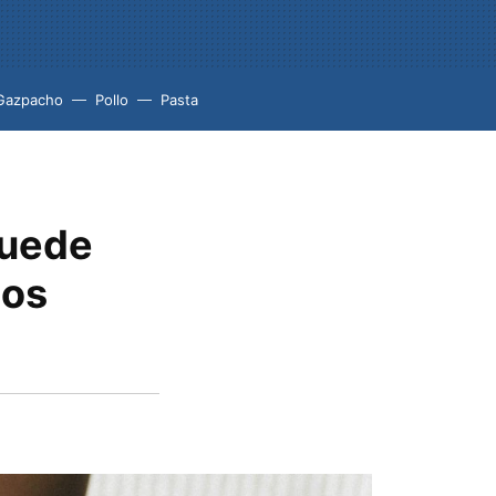
Gazpacho
Pollo
Pasta
puede
cos