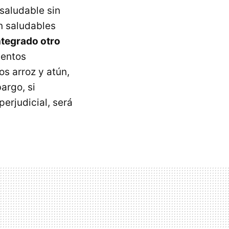
 saludable sin
n saludables
integrado otro
mentos
s arroz y atún,
argo, si
erjudicial, será