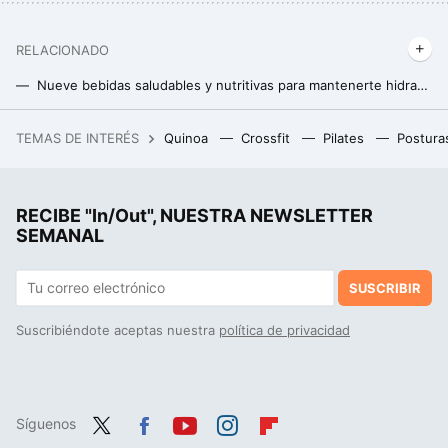
RELACIONADO
Nueve bebidas saludables y nutritivas para mantenerte hidratado en verano (y ninguna es un zumo)
Sorbete, granizado o helado, ¿cuál es más saludable?
TEMAS DE INTERÉS
Quinoa
Crossfit
Pilates
Postura
El regalo perfecto para ganarse el corazón de cualquier sibarita del café: podrá prepararlo a su gusto cada mañana
RECIBE "In/Out", NUESTRA NEWSLETTER
SEMANAL
SUSCRIBIR
Suscribiéndote aceptas nuestra
política de privacidad
Síguenos