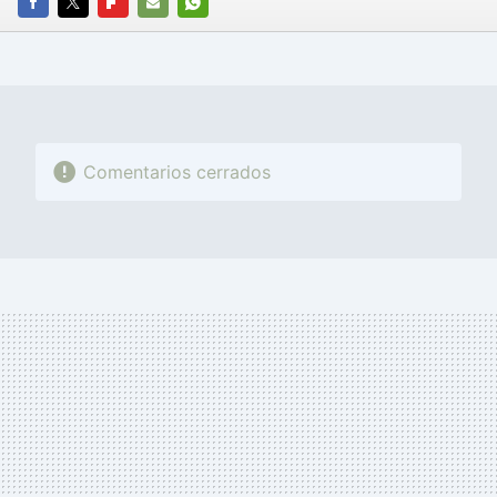
FACEBOOK
TWITTER
FLIPBOARD
E-
WHATSAPP
MAIL
Comentarios cerrados