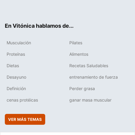
Twit
Fac
You
Inst
Flip
ter
ebo
tub
agr
boa
ok
e
am
rd
En Vitónica hablamos de...
Musculación
Pilates
Proteínas
Alimentos
Dietas
Recetas Saludables
Desayuno
entrenamiento de fuerza
Definición
Perder grasa
cenas protéicas
ganar masa muscular
VER MÁS TEMAS