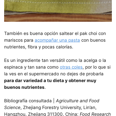
También es buena opción saltear el pak choi con
mariscos para
acompañar una pasta
con buenos
nutrientes, fibra y pocas calorías.
Es un ingrediente tan versátil como la acelga o la
espinaca y tan sana como
otras coles
, por lo que si
la ves en el supermercado no dejes de probarla
para dar variedad a tu dieta y obtener muy
buenos nutrientes
.
Bibliografía consultada |
Agriculture and Food
Science
, Zhejiang Forestry University, Lin’an,
Hangzhou, Zhejiang 311300, China;
Food Research