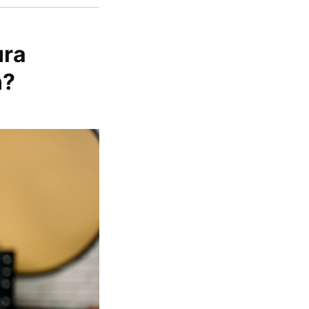
ura
n?