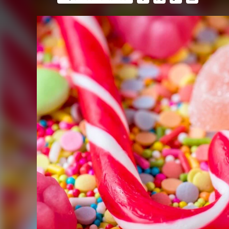
FACEBOOK
TWITTER
FLIPBOARD
E-
MAIL