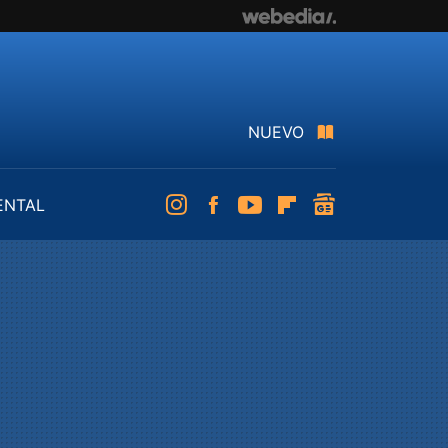
NUEVO
ENTAL
Instagram
Facebook
Youtube
Flipboard
googlenews