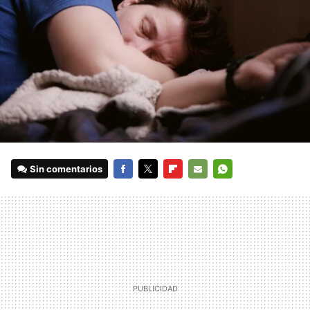
Sin comentarios
FACEBOOK
TWITTER
FLIPBOARD
E-
WHATSAPP
MAIL