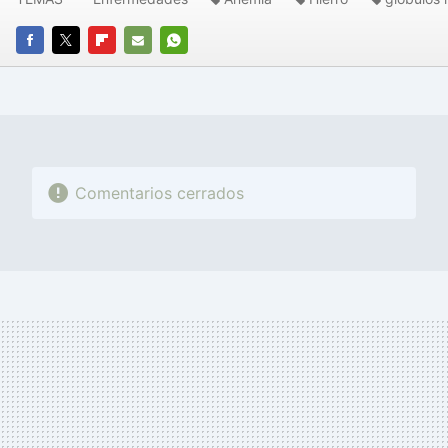
FACEBOOK
TWITTER
FLIPBOARD
E-
WHATSAPP
MAIL
Comentarios cerrados