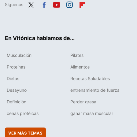
Síguenos
Twit
Fac
You
Inst
Flip
ter
ebo
tub
agr
boa
ok
e
am
rd
En Vitónica hablamos de...
Musculación
Pilates
Proteínas
Alimentos
Dietas
Recetas Saludables
Desayuno
entrenamiento de fuerza
Definición
Perder grasa
cenas protéicas
ganar masa muscular
VER MÁS TEMAS