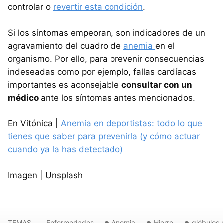
controlar o
revertir esta condición
.
Si los síntomas empeoran, son indicadores de un
agravamiento del cuadro de
anemia
en el
organismo. Por ello, para prevenir consecuencias
indeseadas como por ejemplo, fallas cardíacas
importantes es aconsejable
consultar con un
médico
ante los síntomas antes mencionados.
En Vitónica |
Anemia en deportistas: todo lo que
tienes que saber para prevenirla (y cómo actuar
cuando ya la has detectado)
Imagen | Unsplash
TEMAS
Enfermedades
Anemia
Hierro
glóbulos 