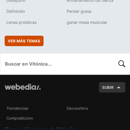
Desayuno
entrenamiento de fuerza
Definición
Perder grasa
cenas protéicas
ganar masa muscular
VER MÁS TEMAS
BUSC
SUBIR
Trendencias
Decoesfera
Compradiccion
Otras publicaciones de Webedia