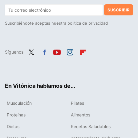
SUSCRIBIR
Suscribiéndote aceptas nuestra
política de privacidad
Síguenos
Twit
Fac
You
Inst
Flip
ter
ebo
tub
agr
boa
ok
e
am
rd
En Vitónica hablamos de...
Musculación
Pilates
Proteínas
Alimentos
Dietas
Recetas Saludables