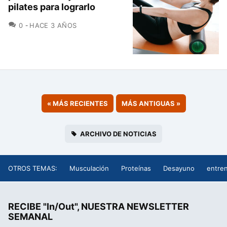
pilates para lograrlo
COMENTARIOS
0
HACE 3 AÑOS
«
MÁS RECIENTES
MÁS ANTIGUAS
»
ARCHIVO DE NOTICIAS
OTROS TEMAS:
Musculación
Proteínas
Desayuno
entre
RECIBE "In/Out", NUESTRA NEWSLETTER
SEMANAL