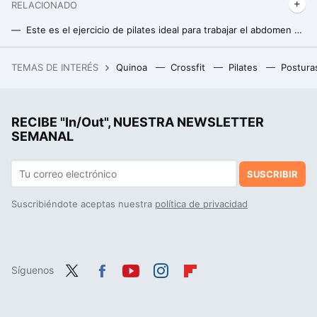
RELACIONADO
Este es el ejercicio de pilates ideal para trabajar el abdomen y activar el metabolismo después de los 40
Los mejores ejercicios de Pilates para trabajar los brazos y la espalda
TEMAS DE INTERÉS
Quinoa
Crossfit
Pilates
Postura
Acabó harto de freír huevos en el Landa. Ahora tiene en Burgos el único estrella Michelin ubicado en pleno Camino de Santiago
RECIBE "In/Out", NUESTRA NEWSLETTER
SEMANAL
SUSCRIBIR
Suscribiéndote aceptas nuestra
política de privacidad
Síguenos
Twit
Fac
You
Inst
Flip
ter
ebo
tub
agr
boa