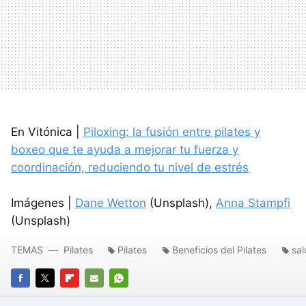
En Vitónica |
Piloxing: la fusión entre pilates y
boxeo que te ayuda a mejorar tu fuerza y
coordinación, reduciendo tu nivel de estrés
Imágenes |
Dane Wetton
(Unsplash),
Anna Stampfi
(Unsplash)
TEMAS
Pilates
Pilates
Beneficios del Pilates
sal
FACEBOOK
TWITTER
FLIPBOARD
E-
WHATSAPP