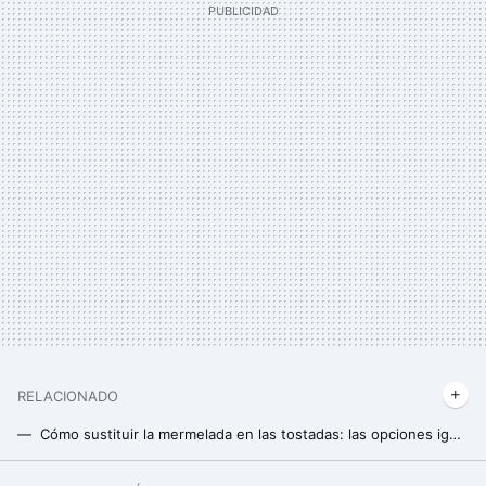
RELACIONADO
Cómo sustituir la mermelada en las tostadas: las opciones igual de ricas que recomiendan los nutricionistas
"Hago ejercicio y no adelgazo": los nueve errores en el gimnasio y en la dieta que te impiden perder peso