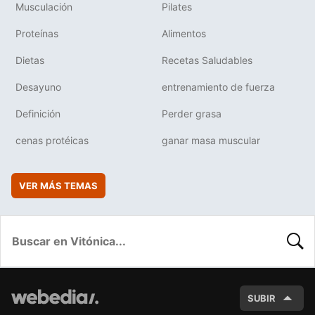
Musculación
Pilates
Proteínas
Alimentos
Dietas
Recetas Saludables
Desayuno
entrenamiento de fuerza
Definición
Perder grasa
cenas protéicas
ganar masa muscular
VER MÁS TEMAS
BUSC
SUBIR