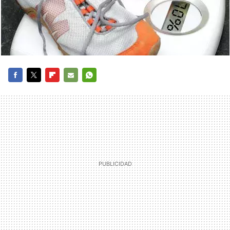
FACEBOOK
TWITTER
FLIPBOARD
E-
WHATSAPP
MAIL