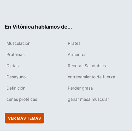
Twit
Fac
You
Inst
Flip
ter
ebo
tub
agr
boa
ok
e
am
rd
En Vitónica hablamos de...
Musculación
Pilates
Proteínas
Alimentos
Dietas
Recetas Saludables
Desayuno
entrenamiento de fuerza
Definición
Perder grasa
cenas protéicas
ganar masa muscular
VER MÁS TEMAS