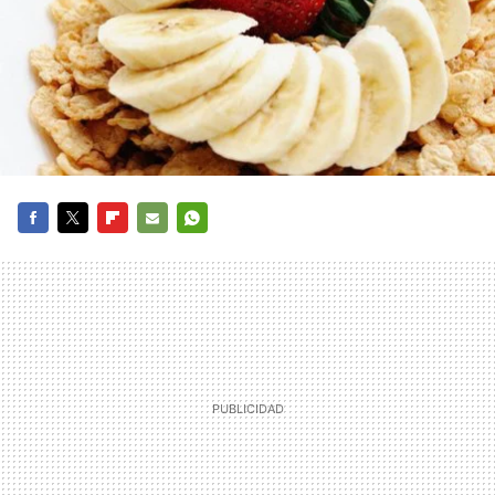
FACEBOOK
TWITTER
FLIPBOARD
E-
WHATSAPP
MAIL