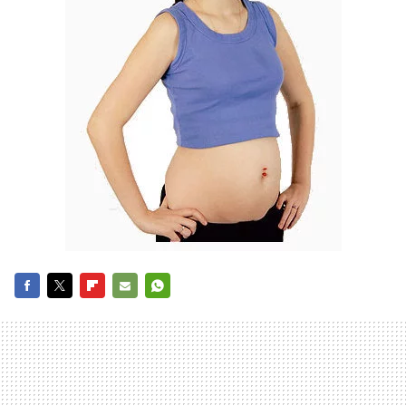
FACEBOOK
TWITTER
FLIPBOARD
E-
WHATSAPP
MAIL