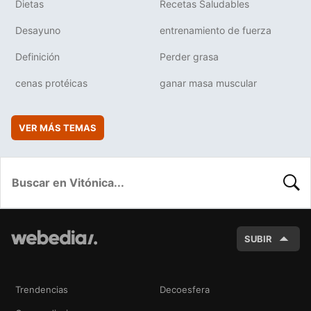
Dietas
Recetas Saludables
Desayuno
entrenamiento de fuerza
Definición
Perder grasa
cenas protéicas
ganar masa muscular
VER MÁS TEMAS
BUSC
SUBIR
Trendencias
Decoesfera