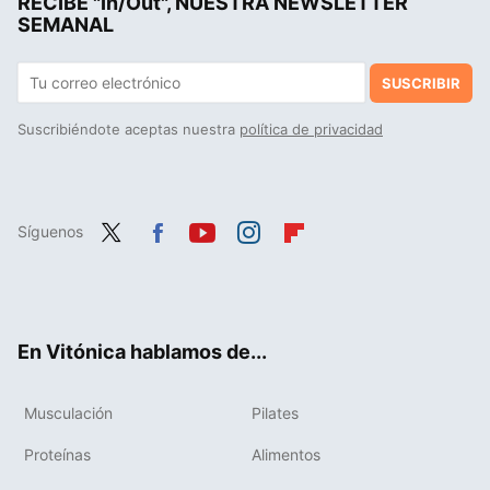
RECIBE "In/Out", NUESTRA NEWSLETTER
Cómo ganar músculo después de los 50: claves para una musculatura fuerte y saludable
SEMANAL
SUSCRIBIR
Suscribiéndote aceptas nuestra
política de privacidad
Síguenos
Twit
Fac
You
Inst
Flip
ter
ebo
tub
agr
boa
ok
e
am
rd
En Vitónica hablamos de...
Musculación
Pilates
Proteínas
Alimentos