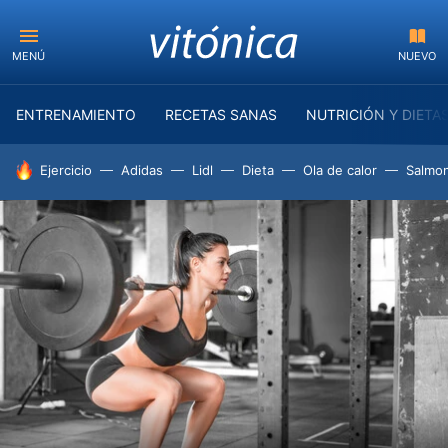
MENÚ
NUEVO
ENTRENAMIENTO
RECETAS SANAS
NUTRICIÓN Y DIETA
HOY SE HABLA DE
Ejercicio
Adidas
Lidl
Dieta
Ola de calor
Salmon