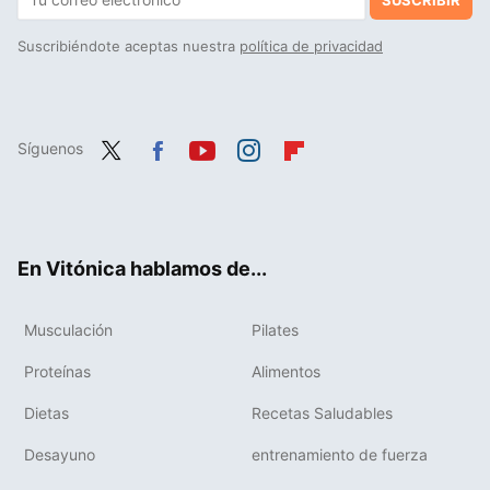
Suscribiéndote aceptas nuestra
política de privacidad
Síguenos
Twit
Fac
You
Inst
Flip
ter
ebo
tub
agr
boa
ok
e
am
rd
En Vitónica hablamos de...
Musculación
Pilates
Proteínas
Alimentos
Dietas
Recetas Saludables
Desayuno
entrenamiento de fuerza