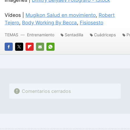
Imágenes |
Dmitry Belyaev Fotógrafo - iStock
Vídeos |
Mugikon Salud en movimiento
,
Robert
Tejero
,
Body Working By Becca
,
Fisiosesto
TEMAS
Entrenamiento
Sentadilla
Cuádriceps
P
FACEBOOK
TWITTER
FLIPBOARD
E-
WHATSAPP
MAIL
Comentarios cerrados