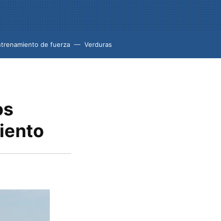
trenamiento de fuerza
Verduras
os
iento