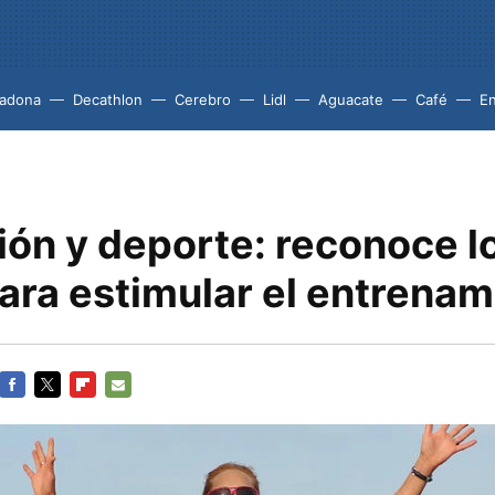
adona
Decathlon
Cerebro
Lidl
Aguacate
Café
En
ión y deporte: reconoce l
ara estimular el entrenam
FACEBOOK
TWITTER
FLIPBOARD
E-
MAIL