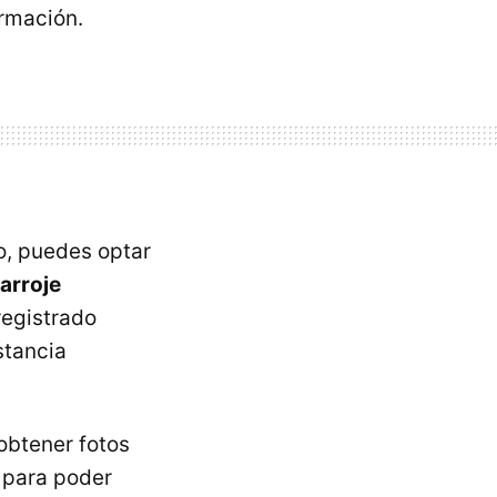
ormación.
no, puedes optar
arroje
registrado
stancia
obtener fotos
para poder