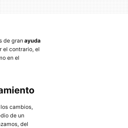
es de gran
ayuda
 el contrario, el
mo en el
namiento
 los cambios,
edio de un
nzamos, del