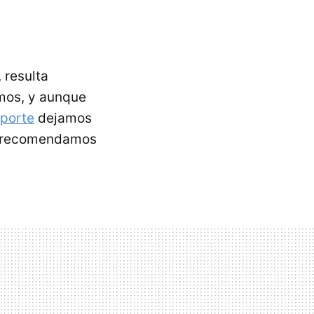
 resulta
mos, y aunque
eporte
dejamos
oy recomendamos