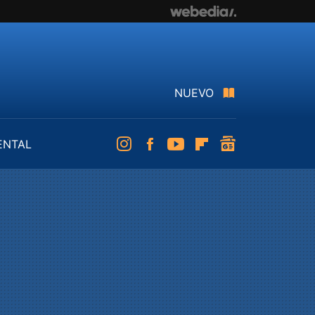
NUEVO
ENTAL
Instagram
Facebook
Youtube
Flipboard
googlenews