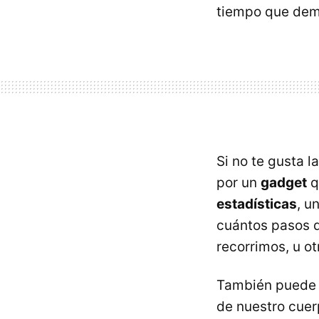
tiempo que demo
Si no te gusta l
por un
gadget
q
estadísticas
, u
cuántos pasos d
recorrimos, u ot
También puede s
de nuestro cue