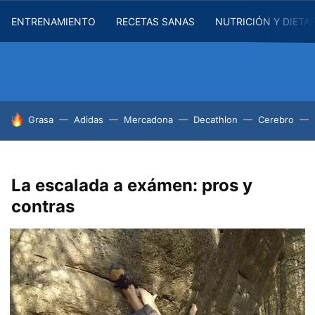
ENTRENAMIENTO
RECETAS SANAS
NUTRICIÓN Y DIETA
HOY SE HABLA DE
Grasa
Adidas
Mercadona
Decathlon
Cerebro
La escalada a exámen: pros y
contras