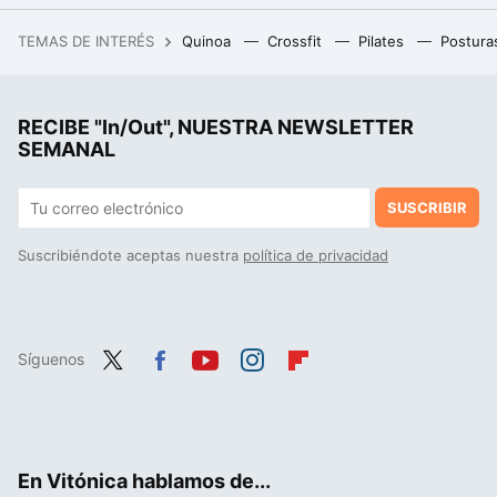
Ni mucho tiempo sentado ni de pie: así es como puedes prevenir y aliviar los dolores de espalda y cuello en el trabajo
TEMAS DE INTERÉS
Quinoa
Crossfit
Pilates
Postura
El nuevo modelo de zapatillas Veja será el más visto en el barrio Salamanca. No tenemos pruebas, tampoco dudas
RECIBE "In/Out", NUESTRA NEWSLETTER
SEMANAL
SUSCRIBIR
Suscribiéndote aceptas nuestra
política de privacidad
Síguenos
Twit
Fac
You
Inst
Flip
ter
ebo
tub
agr
boa
ok
e
am
rd
En Vitónica hablamos de...