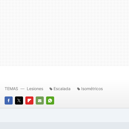
TEMAS
Lesiones
Escalada
Isométricos
FACEBOOK
TWITTER
FLIPBOARD
E-
WHATSAPP
MAIL