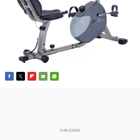
FACEBOOK
TWITTER
FLIPBOARD
E-
WHATSAPP
MAIL