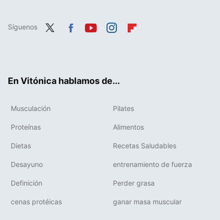
Síguenos
Twit
Fac
You
Inst
Flip
ter
ebo
tub
agr
boa
ok
e
am
rd
En Vitónica hablamos de...
Musculación
Pilates
Proteínas
Alimentos
Dietas
Recetas Saludables
Desayuno
entrenamiento de fuerza
Definición
Perder grasa
cenas protéicas
ganar masa muscular