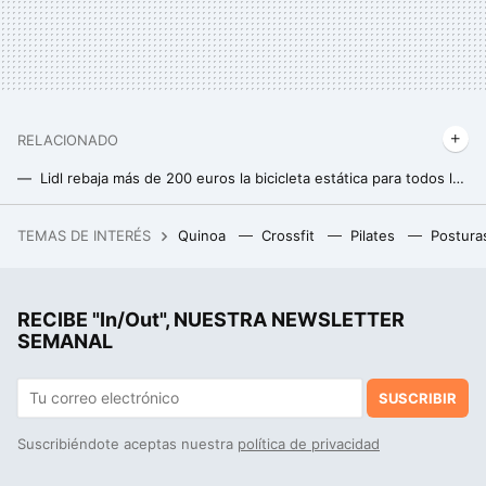
RELACIONADO
Lidl rebaja más de 200 euros la bicicleta estática para todos los niveles ideal para entrenar en casa
Perder peso después de los 40: cinco ejercicios clave de cardio
TEMAS DE INTERÉS
Quinoa
Crossfit
Pilates
Postura
RootedCon está dispuesta a llegar al Constitucional si tiene que hacerlo: "LaLiga ha hackeado la ley" con los bloqueos de IPs
Los cuatro grandes errores que mucha gente comete al correr en cinta, según los expertos en medicina deportiva
RECIBE "In/Out", NUESTRA NEWSLETTER
SEMANAL
SUSCRIBIR
Suscribiéndote aceptas nuestra
política de privacidad