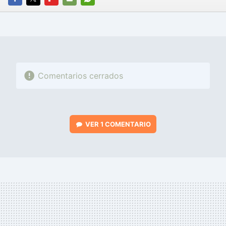
FACEBOOK
TWITTER
FLIPBOARD
E-
WHATSAPP
MAIL
Comentarios cerrados
VER
1 COMENTARIO