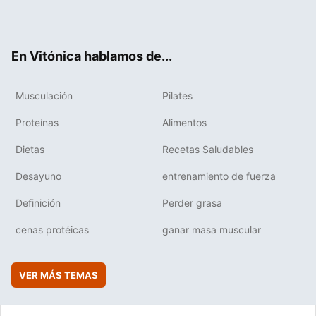
Twit
Fac
You
Inst
Flip
ter
ebo
tub
agr
boa
ok
e
am
rd
En Vitónica hablamos de...
Musculación
Pilates
Proteínas
Alimentos
Dietas
Recetas Saludables
Desayuno
entrenamiento de fuerza
Definición
Perder grasa
cenas protéicas
ganar masa muscular
VER MÁS TEMAS