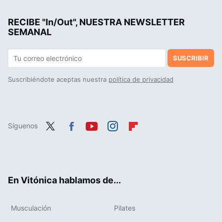
Las personas sin clase ni educación usan con frecuencia estas ocho frases sin saber que son groseras
RECIBE "In/Out", NUESTRA NEWSLETTER
Las cinco acciones que ha utilizado el entrenador personal de Ibai Llanos para que pierda más de 35 kilos de grasa
SEMANAL
SUSCRIBIR
Suscribiéndote aceptas nuestra
política de privacidad
Síguenos
Twit
Fac
You
Inst
Flip
ter
ebo
tub
agr
boa
ok
e
am
rd
En Vitónica hablamos de...
Musculación
Pilates