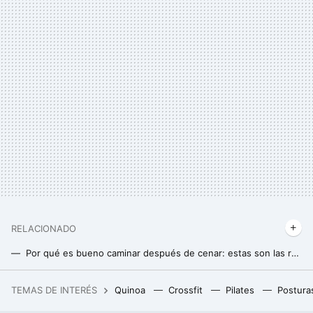
RELACIONADO
Por qué es bueno caminar después de cenar: estas son las razones avaladas por expertos
Los mejores alimentos para conservar la fuerza muscular después de los 60
TEMAS DE INTERÉS
Quinoa
Crossfit
Pilates
Postura
Da igual si es para Navidad o para un amigo invisible: LEGO® tiene el regalo perfecto que estás buscando