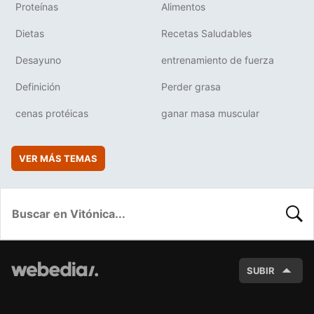
Proteínas
Alimentos
Dietas
Recetas Saludables
Desayuno
entrenamiento de fuerza
Definición
Perder grasa
cenas protéicas
ganar masa muscular
VER MÁS TEMAS
BUSC
SUBIR