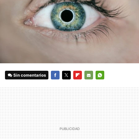
Sin comentarios
FACEBOOK
TWITTER
FLIPBOARD
E-
WHATSAPP
MAIL