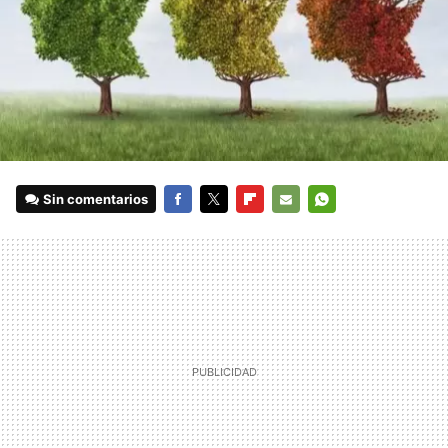
Sin comentarios
FACEBOOK
TWITTER
FLIPBOARD
E-
WHATSAPP
MAIL