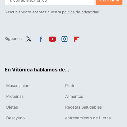
SUSCRIBIR
Suscribiéndote aceptas nuestra
política de privacidad
Síguenos
Twit
Fac
You
Inst
Flip
ter
ebo
tub
agr
boa
ok
e
am
rd
En Vitónica hablamos de...
Musculación
Pilates
Proteínas
Alimentos
Dietas
Recetas Saludables
Desayuno
entrenamiento de fuerza