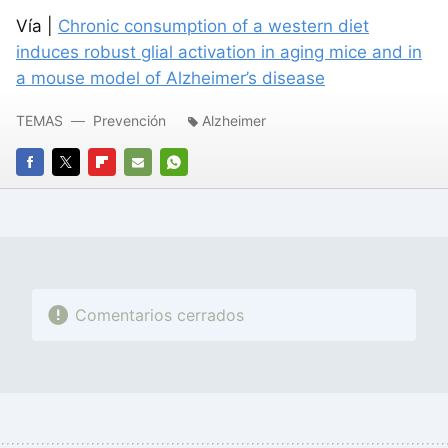
Vía |
Chronic consumption of a western diet
induces robust glial activation in aging mice and in
a mouse model of Alzheimer’s disease
TEMAS
Prevención
Alzheimer
FACEBOOK
TWITTER
FLIPBOARD
E-
WHATSAPP
MAIL
Comentarios cerrados