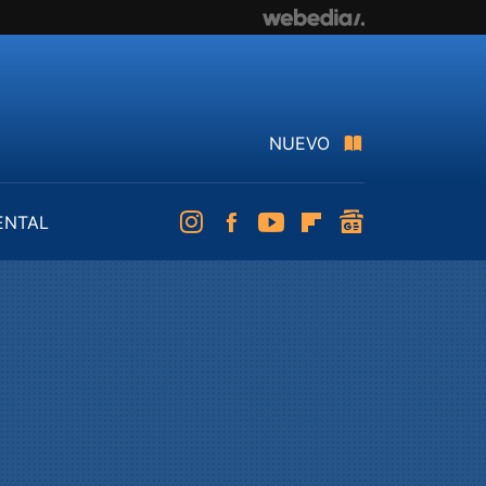
NUEVO
ENTAL
Instagram
Facebook
Youtube
Flipboard
googlenews