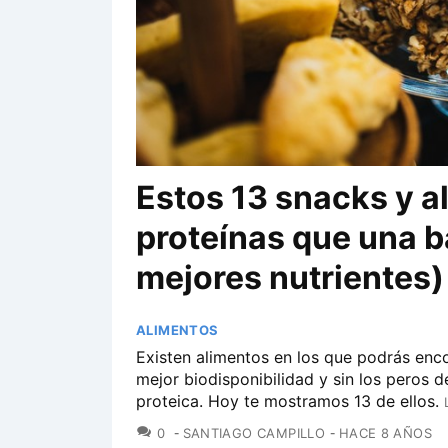
Estos 13 snacks y 
proteínas que una ba
mejores nutrientes)
ALIMENTOS
Existen alimentos en los que podrás enco
mejor biodisponibilidad y sin los peros d
proteica. Hoy te mostramos 13 de ellos.
COMENTARIOS
0
SANTIAGO CAMPILLO
HACE 8 AÑOS