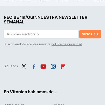
Las personas que comen solas en restaurantes sin sentir vergüenza suelen tener estos nueve rasgos únicos
La cena rica en proteínas que puedes preparar en minutos: solo vas a necesitar una berenjena y estos dos ingredientes
RECIBE "In/Out", NUESTRA NEWSLETTER
Salteado de maíz fresco con zanahoria al pimentón, receta saludable y rápida para no comer siempre las mismas verduras
SEMANAL
SUSCRIBIR
Suscribiéndote aceptas nuestra
política de privacidad
Síguenos
Twit
Fac
You
Inst
Flip
ter
ebo
tub
agr
boa
ok
e
am
rd
En Vitónica hablamos de...
Musculación
Pilates