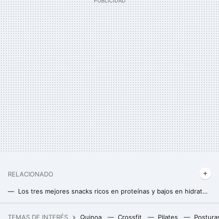
RELACIONADO
Los tres mejores snacks ricos en proteínas y bajos en hidratos que puedes preparar en casa
El desayuno más fácil, rico en proteínas y bajo en hidratos, puedes prepararlo con sólo cinco ingredientes
TEMAS DE INTERÉS
Quinoa
Crossfit
Pilates
Postura