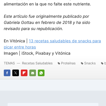
alimentación en la que no falte este nutriente.
Este artículo fue originalmente publicado por
Gabriela Gottau en febrero de 2018 y ha sido
revisado para su republicación.
En Vitónica |
13 recetas saludables de snacks para
picar entre horas
Imagen | iStock, Pixabay y Vitónica
TEMAS
Recetas Saludables
Proteínas
Snacks
b
FACEBOOK
TWITTER
FLIPBOARD
E-
WHATSAPP
MAIL