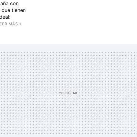
taña con
n que tienen
deal:
EER MÁS »