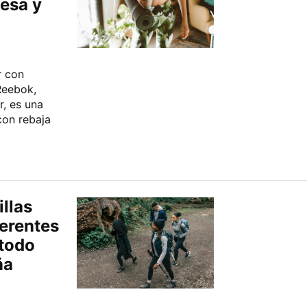
uesa y
r con
 Reebok,
r, es una
con rebaja
illas
erentes
 todo
ña