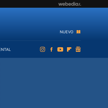
NUEVO
ENTAL
Instagram
Facebook
Youtube
Flipboard
googlenews