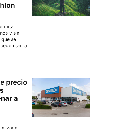
thlon
ermita
nos y sin
s que se
pueden ser la
e precio
s
nar a
 calzado