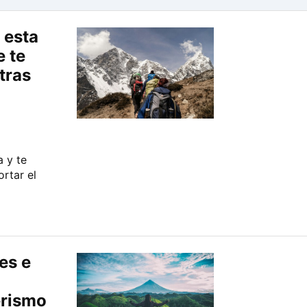
 esta
 te
tras
a y te
ortar el
es e
erismo