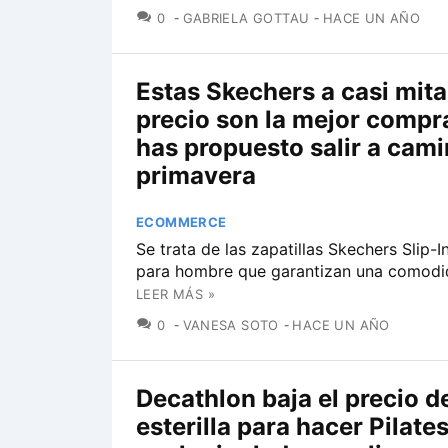
COMENTARIOS
0
GABRIELA GOTTAU
HACE UN AÑO
Estas Skechers a casi mit
precio son la mejor compra
has propuesto salir a cami
primavera
ECOMMERCE
Se trata de las zapatillas Skechers Slip-
para hombre que garantizan una comodi
LEER MÁS »
COMENTARIOS
0
VANESA SOTO
HACE UN AÑO
Decathlon baja el precio d
esterilla para hacer Pilate