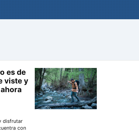
o es de
 viste y
á ahora
 disfrutar
cuentra con