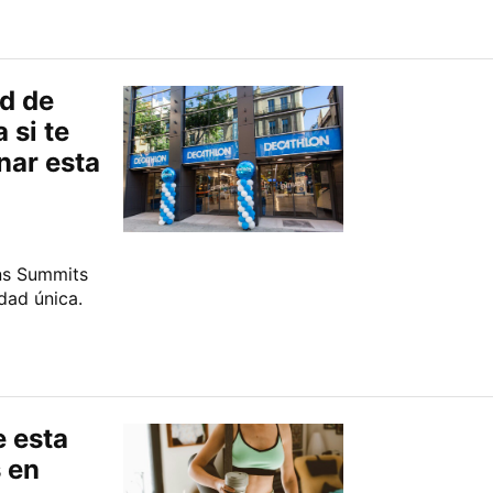
ad de
 si te
nar esta
Ins Summits
dad única.
e esta
s en