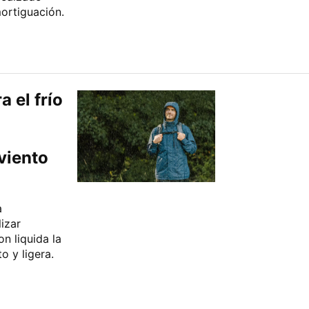
ortiguación.
 el frío
viento
a
lizar
n liquida la
o y ligera.