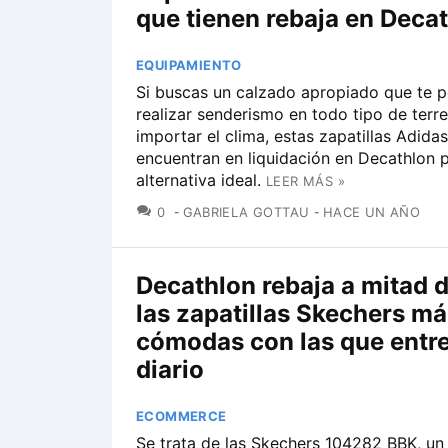
que tienen rebaja en Deca
EQUIPAMIENTO
Si buscas un calzado apropiado que te p
realizar senderismo en todo tipo de terre
importar el clima, estas zapatillas Adida
encuentran en liquidación en Decathlon 
alternativa ideal.
LEER MÁS »
COMENTARIOS
0
GABRIELA GOTTAU
HACE UN AÑO
Decathlon rebaja a mitad d
las zapatillas Skechers má
cómodas con las que entre
diario
ECOMMERCE
Se trata de las Skechers 104282 BBK, un