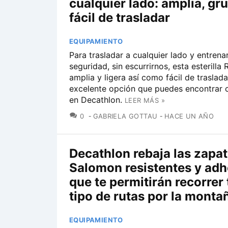
cualquier lado: amplia, gr
fácil de trasladar
EQUIPAMIENTO
Para trasladar a cualquier lado y entrena
seguridad, sin escurrirnos, esta esterilla
amplia y ligera así como fácil de traslada
excelente opción que puedes encontrar 
en Decathlon.
LEER MÁS »
COMENTARIOS
0
GABRIELA GOTTAU
HACE UN AÑO
Decathlon rebaja las zapat
Salomon resistentes y adh
que te permitirán recorrer
tipo de rutas por la monta
EQUIPAMIENTO