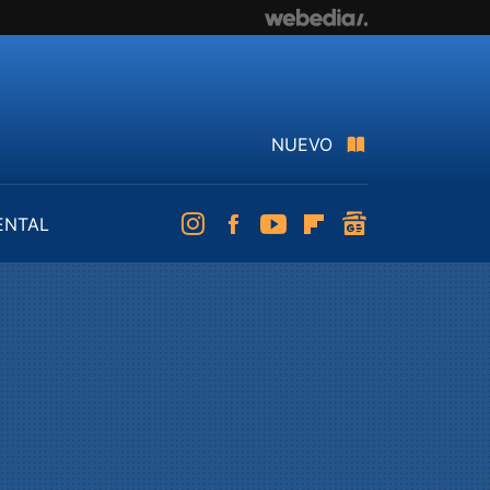
NUEVO
ENTAL
Instagram
Facebook
Youtube
Flipboard
googlenews