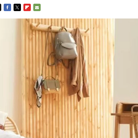
FACEBOOK
TWITTER
FLIPBOARD
E-
MAIL