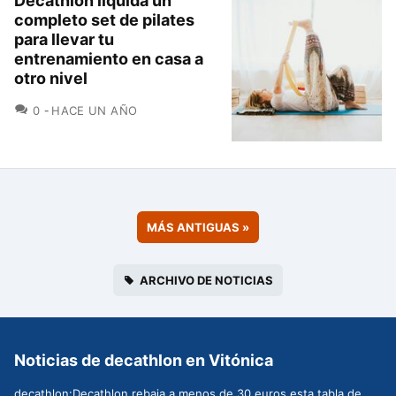
Decathlon liquida un
completo set de pilates
para llevar tu
entrenamiento en casa a
otro nivel
COMENTARIOS
0
HACE UN AÑO
MÁS ANTIGUAS
»
ARCHIVO DE NOTICIAS
Noticias de decathlon en Vitónica
decathlon:Decathlon rebaja a menos de 30 euros esta tabla de