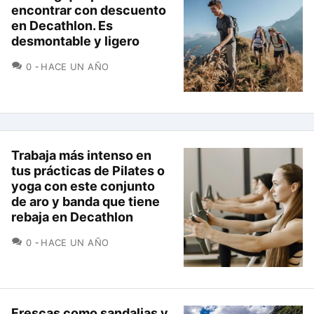
encontrar con descuento
en Decathlon. Es
desmontable y ligero
COMENTARIOS
0
HACE UN AÑO
Trabaja más intenso en
tus prácticas de Pilates o
yoga con este conjunto
de aro y banda que tiene
rebaja en Decathlon
COMENTARIOS
0
HACE UN AÑO
Frescas como sandalias y