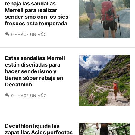
rebaja las sandalias
Merrell para realizar
senderismo con los pies
frescos esta temporada
COMENTARIOS
0
HACE UN AÑO
Estas sandalias Merrell
están diseñadas para
hacer senderismo y
tienen súper rebaja en
Decathlon
COMENTARIOS
0
HACE UN AÑO
Decathlon liquida las
zapatillas Asics perfectas